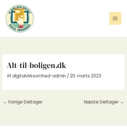
Gå
til
indholdet
Alt-til-boligen.dk
Af
digitalvirksomhed-admin
/
20. marts 2023
←
Forrige Deltager
Næste Deltager
→