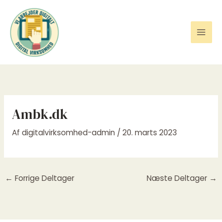
Gå
til
indholdet
Ambk.dk
Af
digitalvirksomhed-admin
/
20. marts 2023
←
Forrige Deltager
Næste Deltager
→