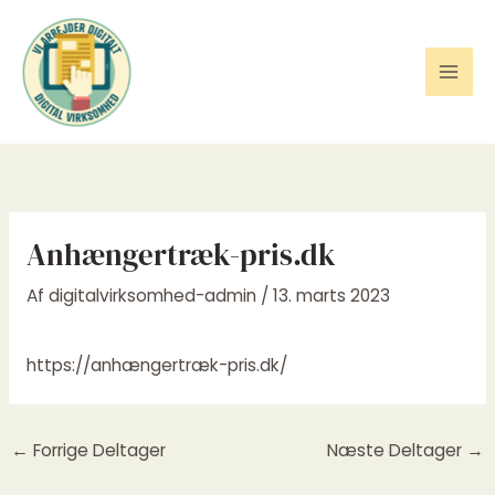
Gå
til
indholdet
Anhængertræk-pris.dk
Af
digitalvirksomhed-admin
/
13. marts 2023
https://anhængertræk-pris.dk/
←
Forrige Deltager
Næste Deltager
→