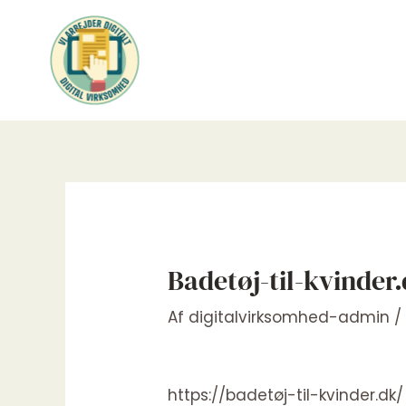
Gå
til
indholdet
Badetøj-til-kvinder
Af
digitalvirksomhed-admin
https://badetøj-til-kvinder.dk/