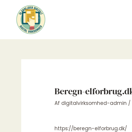
Gå
til
indholdet
Beregn-elforbrug.d
Af
digitalvirksomhed-admin
https://beregn-elforbrug.dk/