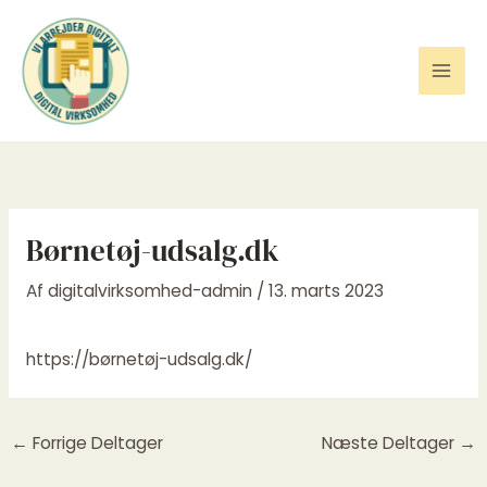
Gå
til
indholdet
Børnetøj-udsalg.dk
Af
digitalvirksomhed-admin
/
13. marts 2023
https://børnetøj-udsalg.dk/
←
Forrige Deltager
Næste Deltager
→