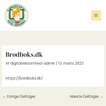
Gå
til
indholdet
Brødboks.dk
Af
digitalvirksomhed-admin
/
13. marts 2023
https://brødboks.dk/
←
Forrige Deltager
Næste Deltager
→