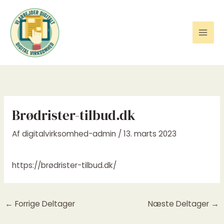
Gå
til
indholdet
Brødrister-tilbud.dk
Af
digitalvirksomhed-admin
/
13. marts 2023
https://brødrister-tilbud.dk/
←
Forrige Deltager
Næste Deltager
→