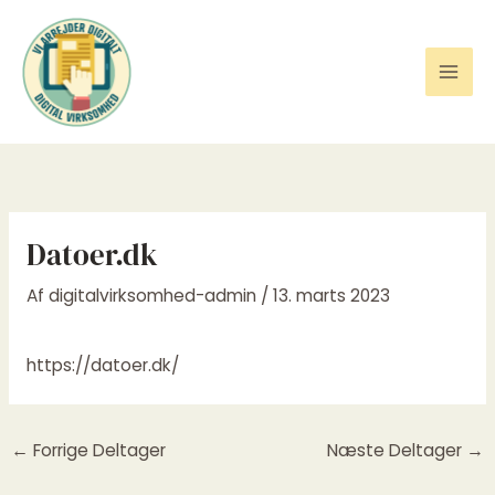
Gå
til
indholdet
Datoer.dk
Af
digitalvirksomhed-admin
/
13. marts 2023
https://datoer.dk/
←
Forrige Deltager
Næste Deltager
→