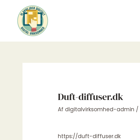
Gå
til
indholdet
Duft-diffuser.dk
Af
digitalvirksomhed-admin
https://duft-diffuser.dk