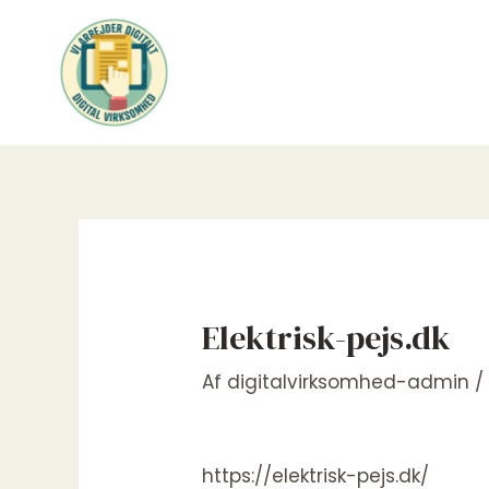
Gå
til
indholdet
Elektrisk-pejs.dk
Af
digitalvirksomhed-admin
https://elektrisk-pejs.dk/