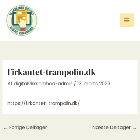
Gå
til
indholdet
Firkantet-trampolin.dk
Af
digitalvirksomhed-admin
/
13. marts 2023
https://firkantet-trampolin.dk/
←
Forrige Deltager
Næste Deltager
→