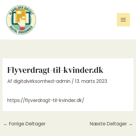
Gå
til
indholdet
Flyverdragt-til-kvinder.dk
Af
digitalvirksomhed-admin
/
13. marts 2023
https://flyverdragt-til-kvinder.dk/
←
Forrige Deltager
Næste Deltager
→