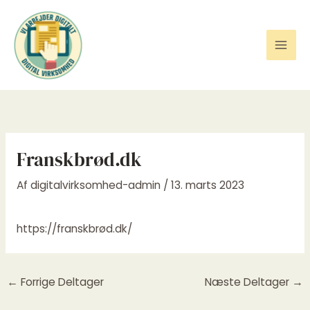
Gå
til
indholdet
Franskbrød.dk
Af
digitalvirksomhed-admin
/
13. marts 2023
https://franskbrød.dk/
←
Forrige Deltager
Næste Deltager
→