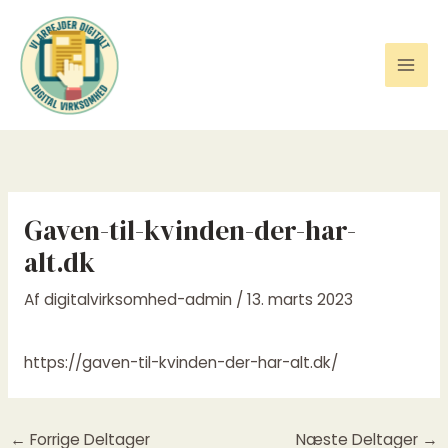
Gå
til
indholdet
Gaven-til-kvinden-der-har-
alt.dk
Af
digitalvirksomhed-admin
/
13. marts 2023
https://gaven-til-kvinden-der-har-alt.dk/
←
Forrige Deltager
Næste Deltager
→