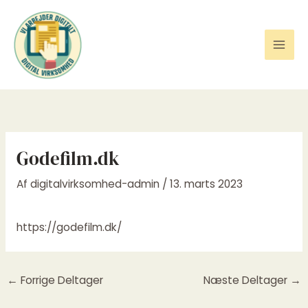
Gå
til
indholdet
Godefilm.dk
Af
digitalvirksomhed-admin
/
13. marts 2023
https://godefilm.dk/
←
Forrige Deltager
Næste Deltager
→