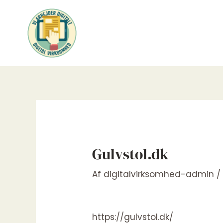
Gå
til
indholdet
Gulvstol.dk
Af
digitalvirksomhed-admin
https://gulvstol.dk/