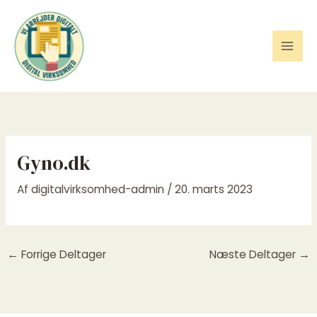
Gå
til
indholdet
Gyno.dk
Af
digitalvirksomhed-admin
/
20. marts 2023
←
Forrige Deltager
Næste Deltager
→