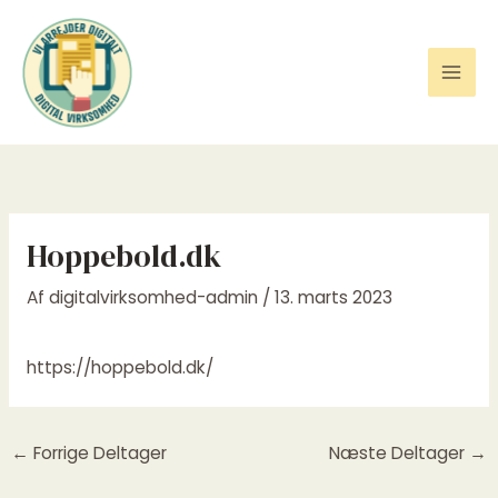
Gå
til
indholdet
Hoppebold.dk
Af
digitalvirksomhed-admin
/
13. marts 2023
https://hoppebold.dk/
←
Forrige Deltager
Næste Deltager
→