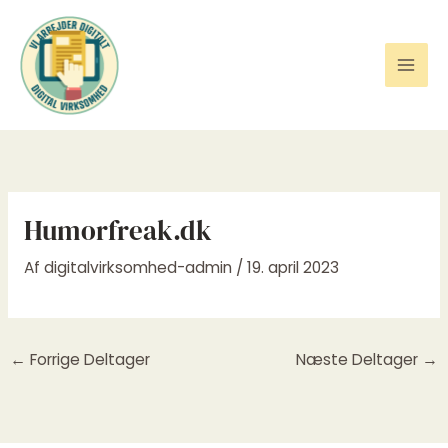
Gå
til
indholdet
Humorfreak.dk
Af
digitalvirksomhed-admin
/
19. april 2023
←
Forrige Deltager
Næste Deltager
→