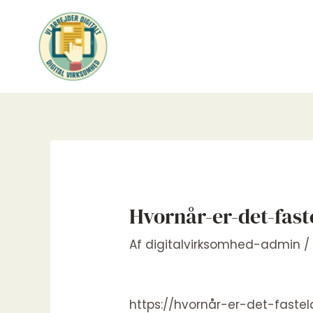
Gå
til
indholdet
Hvornår-er-det-fast
Af
digitalvirksomhed-admin
https://hvornår-er-det-fastel