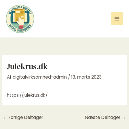
Gå
til
indholdet
Julekrus.dk
Af
digitalvirksomhed-admin
/
13. marts 2023
https://julekrus.dk/
←
Forrige Deltager
Næste Deltager
→