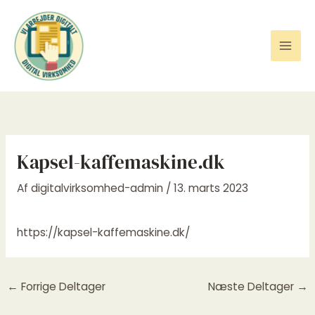
Gå
til
indholdet
Kapsel-kaffemaskine.dk
Af
digitalvirksomhed-admin
/
13. marts 2023
https://kapsel-kaffemaskine.dk/
←
Forrige Deltager
Næste Deltager
→