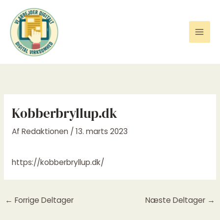
Gå
til
indholdet
Kobberbryllup.dk
Af
Redaktionen
/
13. marts 2023
https://kobberbryllup.dk/
←
Forrige Deltager
Næste Deltager
→