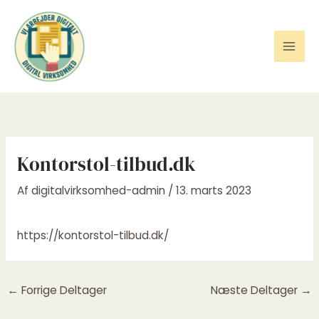
Gå
til
indholdet
Kontorstol-tilbud.dk
Af
digitalvirksomhed-admin
/
13. marts 2023
https://kontorstol-tilbud.dk/
←
Forrige Deltager
Næste Deltager
→