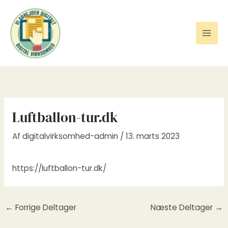
Gå
til
indholdet
Luftballon-tur.dk
Af
digitalvirksomhed-admin
/
13. marts 2023
https://luftballon-tur.dk/
←
Forrige Deltager
Næste Deltager
→