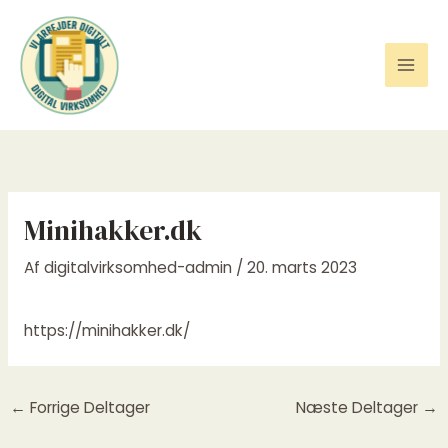
Gå
til
indholdet
Minihakker.dk
Af
digitalvirksomhed-admin
/
20. marts 2023
https://minihakker.dk/
←
Forrige Deltager
Næste Deltager
→