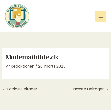
Gå
til
indholdet
Modemathilde.dk
Af
Redaktionen
/
20. marts 2023
←
Forrige Deltager
Næste Deltager
→