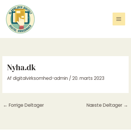
Gå
til
indholdet
Nyha.dk
Af
digitalvirksomhed-admin
/
20. marts 2023
←
Forrige Deltager
Næste Deltager
→