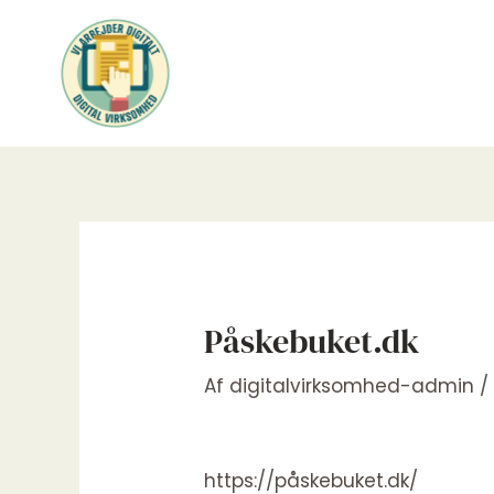
Gå
til
indholdet
Påskebuket.dk
Af
digitalvirksomhed-admin
https://påskebuket.dk/