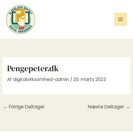
Gå
til
indholdet
Pengepeter.dk
Af
digitalvirksomhed-admin
/
20. marts 2023
←
Forrige Deltager
Næste Deltager
→