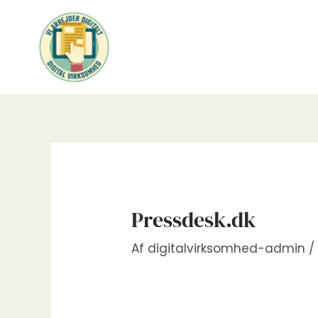
Gå
til
indholdet
Pressdesk.dk
Af
digitalvirksomhed-admin