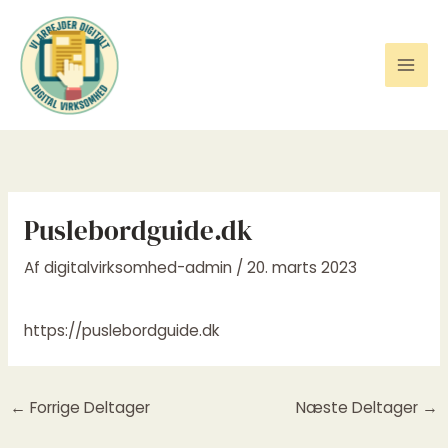
Gå
til
indholdet
Puslebordguide.dk
Af
digitalvirksomhed-admin
/
20. marts 2023
https://puslebordguide.dk
←
Forrige Deltager
Næste Deltager
→