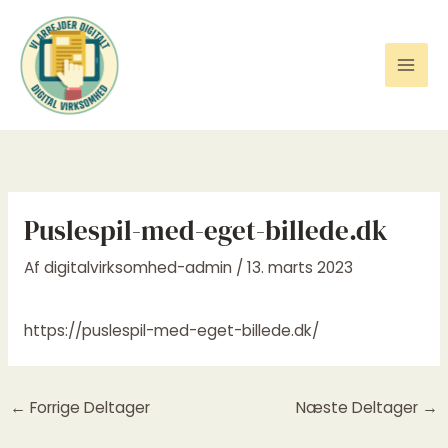
Gå
til
indholdet
Puslespil-med-eget-billede.dk
Af
digitalvirksomhed-admin
/
13. marts 2023
https://puslespil-med-eget-billede.dk/
←
Forrige Deltager
Næste Deltager
→