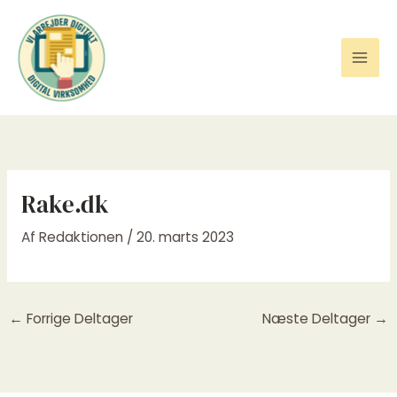
Gå
til
indholdet
Rake.dk
Af
Redaktionen
/
20. marts 2023
←
Forrige Deltager
Næste Deltager
→