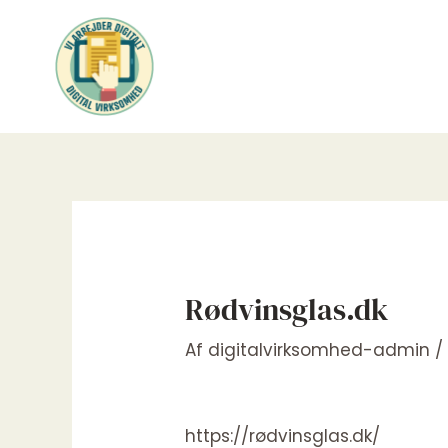
Gå
til
indholdet
Rødvinsglas.dk
Af
digitalvirksomhed-admin
https://rødvinsglas.dk/