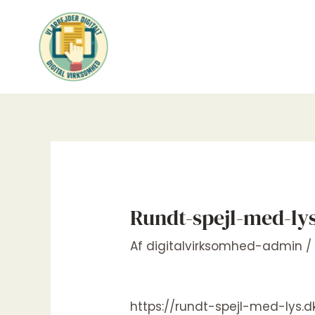
Gå
til
indholdet
Rundt-spejl-med-ly
Af
digitalvirksomhed-admin
https://rundt-spejl-med-lys.d