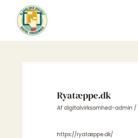
Gå
til
indholdet
Ryatæppe.dk
Af
digitalvirksomhed-admin
https://ryatæppe.dk/