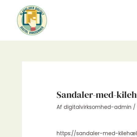
Gå
til
indholdet
Sandaler-med-kile
Af
digitalvirksomhed-admin
https://sandaler-med-kilehæl