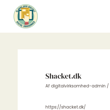
Gå
til
indholdet
Shacket.dk
Af
digitalvirksomhed-admin
https://shacket.dk/