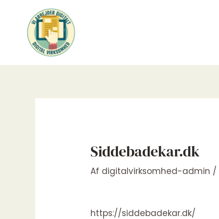
Gå
til
indholdet
Siddebadekar.dk
Af
digitalvirksomhed-admin
https://siddebadekar.dk/