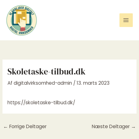
Gå
til
indholdet
Skoletaske-tilbud.dk
Af
digitalvirksomhed-admin
/
13. marts 2023
https://skoletaske-tilbud.dk/
←
Forrige Deltager
Næste Deltager
→