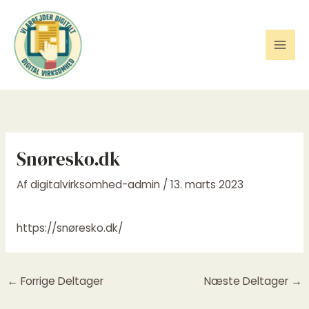
Gå
til
indholdet
Snøresko.dk
Af
digitalvirksomhed-admin
/
13. marts 2023
https://snøresko.dk/
←
Forrige Deltager
Næste Deltager
→