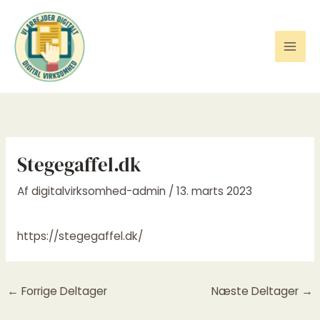
Gå
til
indholdet
Stegegaffel.dk
Af
digitalvirksomhed-admin
/
13. marts 2023
https://stegegaffel.dk/
←
Forrige Deltager
Næste Deltager
→