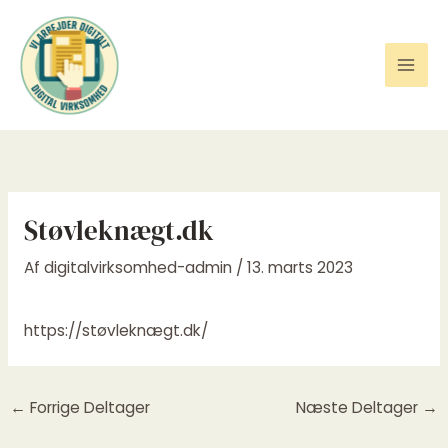
Gå
til
indholdet
Støvleknægt.dk
Af
digitalvirksomhed-admin
/
13. marts 2023
https://støvleknægt.dk/
←
Forrige Deltager
Næste Deltager
→