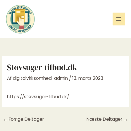
Gå
til
indholdet
Støvsuger-tilbud.dk
Af
digitalvirksomhed-admin
/
13. marts 2023
https://støvsuger-tilbud.dk/
←
Forrige Deltager
Næste Deltager
→