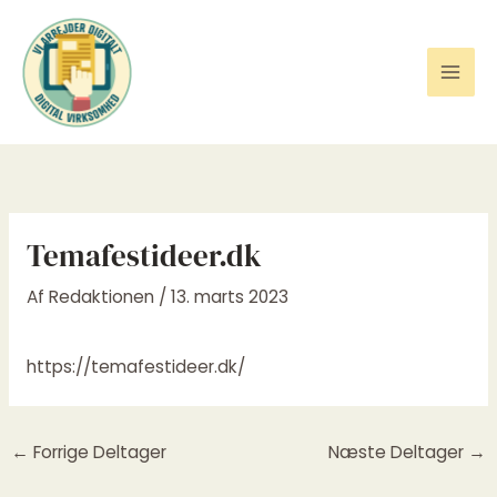
Gå
til
indholdet
Temafestideer.dk
Af
Redaktionen
/
13. marts 2023
https://temafestideer.dk/
←
Forrige Deltager
Næste Deltager
→