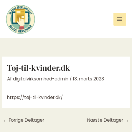
Gå
til
indholdet
Tøj-til-kvinder.dk
Af
digitalvirksomhed-admin
/
13. marts 2023
https://tøj-til-kvinder.dk/
←
Forrige Deltager
Næste Deltager
→