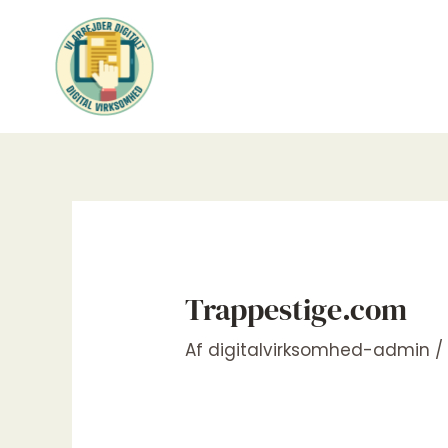
Gå
til
indholdet
Trappestige.com
Af
digitalvirksomhed-admin