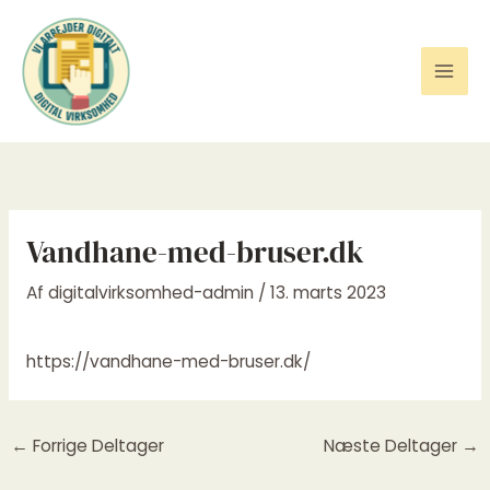
Gå
til
indholdet
Vandhane-med-bruser.dk
Af
digitalvirksomhed-admin
/
13. marts 2023
https://vandhane-med-bruser.dk/
←
Forrige Deltager
Næste Deltager
→